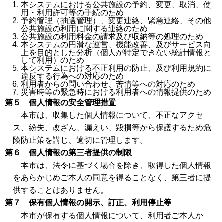
本システムにおける公共施設の予約、変更、取消、使
用・利用許可等の手続のため
予約管理（抽選管理）、変更連絡、緊急連絡、その他
公共施設の利用に関する連絡のため
公共施設の利用料金の請求及び収納等の処理のため
本システムの円滑な運営、機能改善、及びサービス向
上を目的とした分析（個人が特定できない統計情報と
して利用）のため
本システムにおける不正利用の防止、及び利用規約に
違反する行為への対応のため
利用者からの問い合わせ、苦情等への対応のため
災害時等の緊急時における利用者への情報提供のため
第５ 個人情報の安全管理措置
本市は、収集した個人情報について、不正なアクセ
ス、紛失、改ざん、漏えい、毀損等から保護するため危
険防止策を講じ、適切に管理します。
第６ 個人情報の第三者提供の制限
本市は、法令に基づく場合を除き、取得した個人情報
をあらかじめご本人の同意を得ることなく、第三者に提
供することはありません。
第７ 保有個人情報の開示、訂正、利用停止等
本市が保有する個人情報について、利用者ご本人か