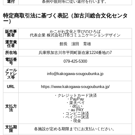
還付
条例や規則等に従い還付を行います。
特定商取引法に基づく表記（加古川総合文化センタ
ー）
販売事
かこがわ文化と学びのひろば
業者
代表企業 株式会社JTBコミュニケーションデザイン
運営責
館長 濵田 育雄
任者
所在地
兵庫県加古川市平岡町新在家1224番地の7
電話番
079-425-5300
号
メール
アドレ
info@kakogawa-sougoubunka.jp
ス等
URL
https://www.kakogawa-sougoubunka.jp/
・クレジットカード決済
・PayPay
・楽天ペイ
支払方
・d払い
法
・au PAY
・コンビニ決済
・ペイジー決済
・現金
支払期
各施設が定める期限までにお支払いください。
限