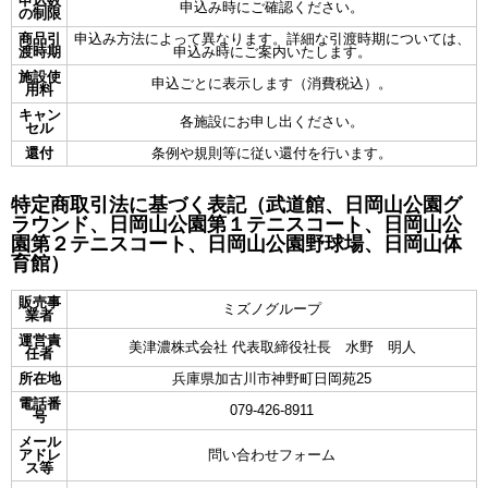
申込数
申込み時にご確認ください。
の制限
商品引
申込み方法によって異なります。詳細な引渡時期については、
渡時期
申込み時にご案内いたします。
施設使
申込ごとに表示します（消費税込）。
用料
キャン
各施設にお申し出ください。
セル
還付
条例や規則等に従い還付を行います。
特定商取引法に基づく表記（武道館、日岡山公園グ
ラウンド、日岡山公園第１テニスコート、日岡山公
園第２テニスコート、日岡山公園野球場、日岡山体
育館）
販売事
ミズノグループ
業者
運営責
美津濃株式会社 代表取締役社長 水野 明人
任者
所在地
兵庫県加古川市神野町日岡苑25
電話番
079-426-8911
号
メール
アドレ
問い合わせフォーム
ス等