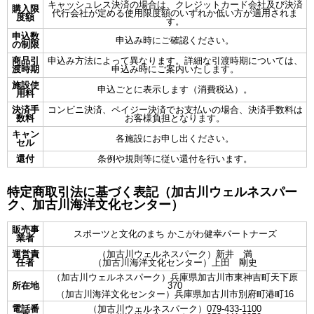
キャッシュレス決済の場合は、クレジットカード会社及び決済
購入限
代行会社が定める使用限度額のいずれか低い方が適用されま
度額
す。
申込数
申込み時にご確認ください。
の制限
商品引
申込み方法によって異なります。詳細な引渡時期については、
渡時期
申込み時にご案内いたします。
施設使
申込ごとに表示します（消費税込）。
用料
決済手
コンビニ決済、ペイジー決済でお支払いの場合、決済手数料は
数料
お客様負担となります。
キャン
各施設にお申し出ください。
セル
還付
条例や規則等に従い還付を行います。
特定商取引法に基づく表記（加古川ウェルネスパー
ク、加古川海洋文化センター）
販売事
スポーツと文化のまち かこがわ健幸パートナーズ
業者
運営責
（加古川ウェルネスパーク）新井 満
任者
（加古川海洋文化センター）上田 剛史
（加古川ウェルネスパーク）兵庫県加古川市東神吉町天下原
所在地
370
（加古川海洋文化センター）兵庫県加古川市別府町港町16
電話番
（加古川ウェルネスパーク）079-433-1100