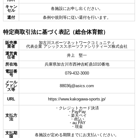
キャン
各施設にお申し出ください。
セル
還付
条例や規則等に従い還付を行います。
特定商取引法に基づく表記（総合体育館）
販売事
加古川スポーツネットワークコミュニティ
業者
代表企業 アシックススポーツファシリティーズ株式会社
運営責
井上 堅一
任者
所在地
兵庫県加古川市西神吉町鼎1010番地
電話番
079-432-3000
号
メール
アドレ
88036j@asics.com
ス等
URL
https://www.kakogawa-sports.jp/
・クレジットカード決済
・PayPay
支払方
・楽天ペイ
法
・d払い
・au PAY
・現金
支払期
各施設が定める期限までにお支払いください。
限