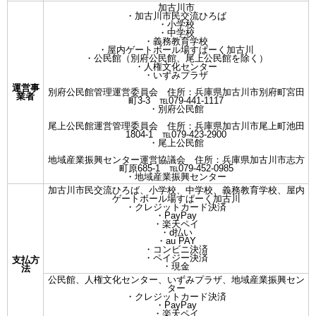
加古川市
・加古川市民交流ひろば
・小学校
・中学校
・義務教育学校
・屋内ゲートボール場すぱーく加古川
・公民館（別府公民館、尾上公民館を除く）
・人権文化センター
・いずみプラザ
運営事
別府公民館管理運営委員会 住所：兵庫県加古川市別府町宮田
業者
町3-3 ℡079-441-1117
・別府公民館
尾上公民館運営管理委員会 住所：兵庫県加古川市尾上町池田
1804-1 ℡079-423-2900
・尾上公民館
地域産業振興センター運営協議会 住所：兵庫県加古川市志方
町原685-1 ℡079-452-0985
・地域産業振興センター
加古川市民交流ひろば、小学校、中学校、義務教育学校、屋内
ゲートボール場すぱーく加古川
・クレジットカード決済
・PayPay
・楽天ペイ
・d払い
・au PAY
・コンビニ決済
・ペイジー決済
支払方
・現金
法
公民館、人権文化センター、いずみプラザ、地域産業振興セン
ター
・クレジットカード決済
・PayPay
・楽天ペイ