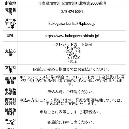
所在地
兵庫県加古川市加古川町北在家2000番地
電話番
079-424-5381
号
メール
アドレ
kakogawa-bunka@kpb.co.jp
ス等
URL
https://www.kakogawa-shimin.jp/
・クレジットカード決済
・PayPay
支払方
・楽天ペイ
法
・d払い
・au PAY
・現金
支払期
各施設が定める期限までにお支払いください。
限
キャッシュレス決済の場合は、クレジットカード会社及び決済
購入限
代行会社が定める使用限度額のいずれか低い方が適用されま
度額
す。
申込数
申込み時にご確認ください。
の制限
商品引
申込み方法によって異なります。詳細な引渡時期については、
渡時期
申込み時にご案内いたします。
施設使
申込ごとに表示します（消費税込）。
用料
キャン
各施設にお申し出ください。
セル