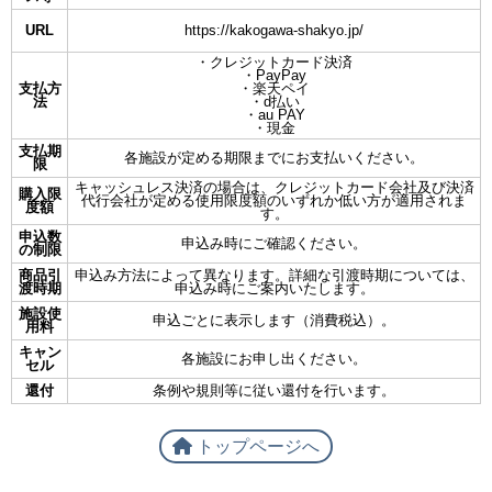
URL
https://kakogawa-shakyo.jp/
・クレジットカード決済
・PayPay
支払方
・楽天ペイ
法
・d払い
・au PAY
・現金
支払期
各施設が定める期限までにお支払いください。
限
キャッシュレス決済の場合は、クレジットカード会社及び決済
購入限
代行会社が定める使用限度額のいずれか低い方が適用されま
度額
す。
申込数
申込み時にご確認ください。
の制限
商品引
申込み方法によって異なります。詳細な引渡時期については、
渡時期
申込み時にご案内いたします。
施設使
申込ごとに表示します（消費税込）。
用料
キャン
各施設にお申し出ください。
セル
還付
条例や規則等に従い還付を行います。
トップページへ