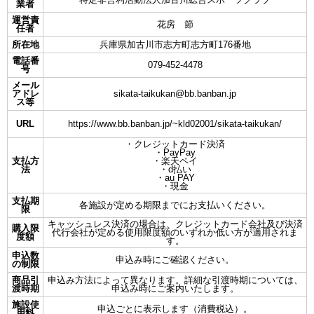
業者
運営責
花房 節
任者
所在地
兵庫県加古川市志方町志方町176番地
電話番
079-452-4478
号
メール
アドレ
sikata-taikukan@bb.banban.jp
ス等
URL
https://www.bb.banban.jp/~kld02001/sikata-taikukan/
・クレジットカード決済
・PayPay
支払方
・楽天ペイ
法
・d払い
・au PAY
・現金
支払期
各施設が定める期限までにお支払いください。
限
キャッシュレス決済の場合は、クレジットカード会社及び決済
購入限
代行会社が定める使用限度額のいずれか低い方が適用されま
度額
す。
申込数
申込み時にご確認ください。
の制限
商品引
申込み方法によって異なります。詳細な引渡時期については、
渡時期
申込み時にご案内いたします。
施設使
申込ごとに表示します（消費税込）。
用料