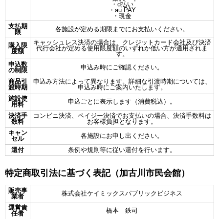
・d払い
・au PAY
・現金
支払期
各施設が定める期限までにお支払いください。
限
キャッシュレス決済の場合は、クレジットカード会社及び決済
購入限
代行会社が定める使用限度額のいずれか低い方が適用されま
度額
す。
申込数
申込み時にご確認ください。
の制限
商品引
申込み方法によって異なります。詳細な引渡時期については、
渡時期
申込み時にご案内いたします。
施設使
申込ごとに表示します（消費税込）。
用料
決済手
コンビニ決済、ペイジー決済でお支払いの場合、決済手数料は
数料
お客様負担となります。
キャン
各施設にお申し出ください。
セル
還付
条例や規則等に従い還付を行います。
特定商取引法に基づく表記（加古川市民会館）
販売事
株式会社ケイミックスパブリックビジネス
業者
運営責
橋本 鉄司
任者