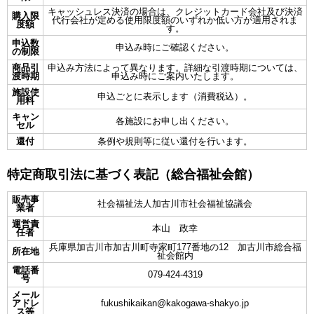
キャッシュレス決済の場合は、クレジットカード会社及び決済
購入限
代行会社が定める使用限度額のいずれか低い方が適用されま
度額
す。
申込数
申込み時にご確認ください。
の制限
商品引
申込み方法によって異なります。詳細な引渡時期については、
渡時期
申込み時にご案内いたします。
施設使
申込ごとに表示します（消費税込）。
用料
キャン
各施設にお申し出ください。
セル
還付
条例や規則等に従い還付を行います。
特定商取引法に基づく表記（総合福祉会館）
販売事
社会福祉法人加古川市社会福祉協議会
業者
運営責
本山 政幸
任者
兵庫県加古川市加古川町寺家町177番地の12 加古川市総合福
所在地
祉会館内
電話番
079-424-4319
号
メール
アドレ
fukushikaikan@kakogawa-shakyo.jp
ス等