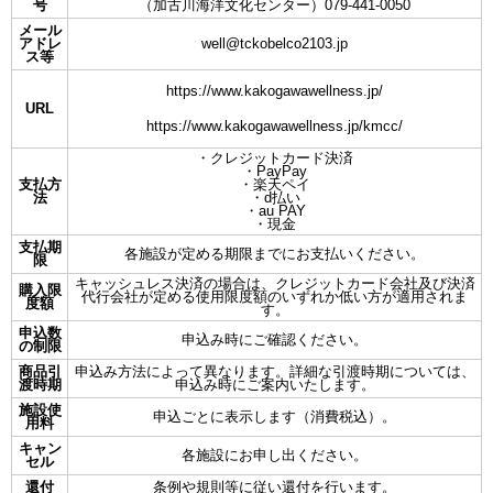
号
（加古川海洋文化センター）079-441-0050
メール
アドレ
well@tckobelco2103.jp
ス等
https://www.kakogawawellness.jp/
URL
https://www.kakogawawellness.jp/kmcc/
・クレジットカード決済
・PayPay
支払方
・楽天ペイ
法
・d払い
・au PAY
・現金
支払期
各施設が定める期限までにお支払いください。
限
キャッシュレス決済の場合は、クレジットカード会社及び決済
購入限
代行会社が定める使用限度額のいずれか低い方が適用されま
度額
す。
申込数
申込み時にご確認ください。
の制限
商品引
申込み方法によって異なります。詳細な引渡時期については、
渡時期
申込み時にご案内いたします。
施設使
申込ごとに表示します（消費税込）。
用料
キャン
各施設にお申し出ください。
セル
還付
条例や規則等に従い還付を行います。