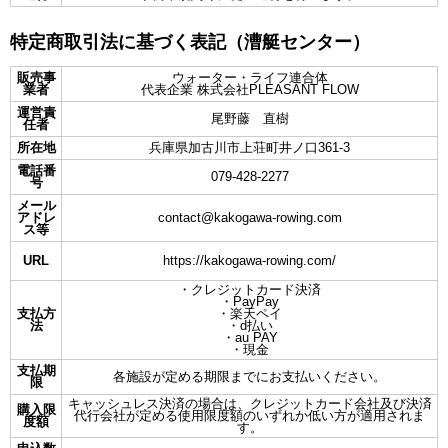
特定商取引法に基づく表記（漕艇センター）
販売事
ウォーター・ライフ連合体
業者
代表企業 株式会社PLEASANT FLOW
運営責
尾野藤 直樹
任者
所在地
兵庫県加古川市上荘町井ノ口361-3
電話番
079-428-2277
号
メール
アドレ
contact@kakogawa-rowing.com
ス等
URL
https://kakogawa-rowing.com/
・クレジットカード決済
・PayPay
支払方
・楽天ペイ
法
・d払い
・au PAY
・現金
支払期
各施設が定める期限までにお支払いください。
限
キャッシュレス決済の場合は、クレジットカード会社及び決済
購入限
代行会社が定める使用限度額のいずれか低い方が適用されま
度額
す。