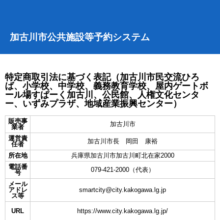
加古川市公共施設等予約システム
特定商取引法に基づく表記（加古川市民交流ひろ
ば、小学校、中学校、義務教育学校、屋内ゲートボ
ール場すぱーく加古川、公民館、人権文化センタ
ー、いずみプラザ、地域産業振興センター）
販売事
加古川市
業者
運営責
加古川市長 岡田 康裕
任者
所在地
兵庫県加古川市加古川町北在家2000
電話番
079-421-2000（代表）
号
メール
アドレ
smartcity@city.kakogawa.lg.jp
ス等
URL
https://www.city.kakogawa.lg.jp/