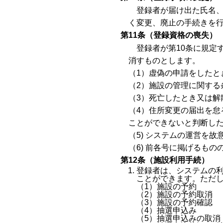
登録者が届け出た氏名
く変更、廃止の手続きを
第11条（登録資格の喪失）
登録者が第10条に規定
消すものとします。
（1）虚偽の申請をしたと
（2）施設の管理に関する
（3）死亡したとき又は解
（4）住所変更の届出を
ことができないと判断し
（5) システムの運営を
（6) 前各号に掲げるも
第12条（施設利用手続）
登録者は、システムの利
ことができます。ただし
（1）施設の予約
（2）施設の予約取消
（3）施設の予約確認
（4）抽選申込み
（5）抽選申込みの取消