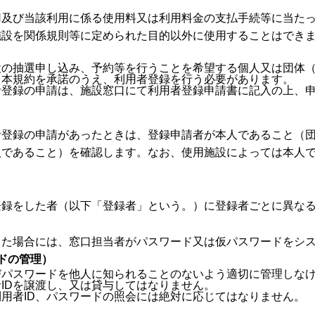
用及び当該利用に係る使用料又は利用料金の支払手続等に当た
施設を関係規則等に定められた目的以外に使用することはでき
設の抽選申し込み、予約等を行うことを希望する個人又は団体
、本規約を承諾のうえ、利用者登録を行う必要があります。
者登録の申請は、施設窓口にて利用者登録申請書に記入の上、
者登録の申請があったときは、登録申請者が本人であること（
人であること）を確認します。なお、使用施設によっては本人
録をした者（以下「登録者」という。）に登録者ごとに異なる
した場合には、窓口担当者がパスワード又は仮パスワードをシ
ードの管理）
びパスワードを他人に知られることのないよう適切に管理しな
IDを譲渡し、又は貸与してはなりません。
用者ID、パスワードの照会には絶対に応じてはなりません。