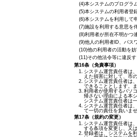
(4)本システムのプログ
(5)本システムの利用者
(6)本システムを利用し
(7)施設を利用する意思
(8)利用者が所在不明か
(9)他人の利用者ID、パ
(10)他の利用者の活動を
(11)その他法令等に違
第16条（免責事項）
システム運営責任者は
えた損害に対して、市
システム運営責任者は
できることとします。
利用者が使用するパソ
帰さない理由による本
システム運営責任者は
システム運営責任者は、
て一切の責任を負いま
第17条（規約の変更）
システム運営責任者は
する条項を変更し、又
登録者は、システムを