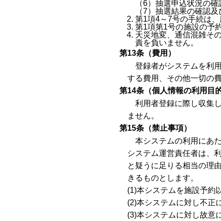
（6）抽選申込状況の確
（7）抽選結果の確認及
第1項4～7号の手続は
第1項第1号の施設の予
天災地変、通信混雑その
責を負いません。
第13条（費用）
登録者がシステムを利
する費用、その他一切の
第14条（個人情報の利用目
利用者登録に際し収集
ません。
第15条（禁止事項）
本システムの利用にあ
システム運営責任者は、
と疑うに足りる相当の理
きるものとします。
(1)本システムを施設予
(2)本システムに対し不
(3)本システムに対し故