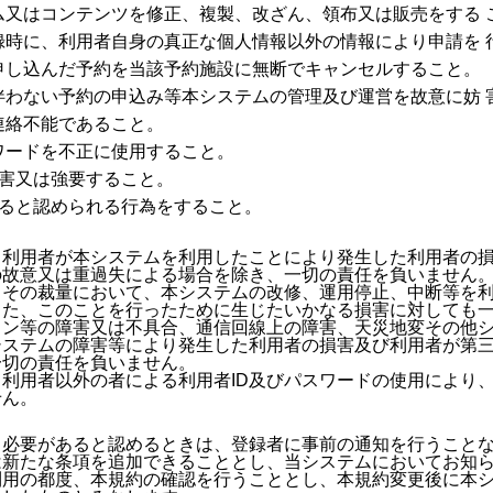
ラム又はコンテンツを修正、複製、改ざん、領布又は販売をする
登録時に、利用者自身の真正な個人情報以外の情報により申請を 
て申し込んだ予約を当該予約施設に無断でキャンセルすること。
を伴わない予約の申込み等本システムの管理及び運営を故意に妨
つ連絡不能であること。
スワードを不正に使用すること。
妨害又は強要すること。
反すると認められる行為をすること。
、利用者が本システムを利用したことにより発生した利用者の
の故意又は重過失による場合を除き、一切の責任を負いません
、その裁量において、本システムの改修、運用停止、中断等を
また、このことを行ったために生じたいかなる損害に対しても
コン等の障害又は不具合、通信回線上の障害、天災地変その他
システムの障害等により発生した利用者の損害及び利用者が第
一切の責任を負いません。
利用者以外の者による利用者ID及びパスワードの使用により
せん。
、必要があると認めるときは、登録者に事前の通知を行うこと
は新たな条項を追加できることとし、当システムにおいてお知
利用の都度、本規約の確認を行うこととし、本規約変更後に本