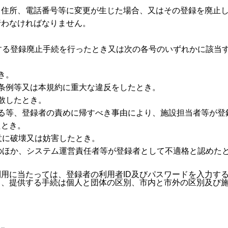
、住所、電話番号等に変更が生じた場合、又はその登録を廃止
行わなければなりません。
する登録廃止手続を行ったとき又は次の各号のいずれかに該当
き。
条例等又は本規約に重大な違反をしたとき。
散したとき。
怠る等、登録者の責めに帰すべき事由により、施設担当者等が登
たとき。
故意に破壊又は妨害したとき。
ののほか、システム運営責任者等が登録者として不適格と認めた
用に当たっては、登録者の利用者ID及びパスワードを入力す
、提供する手続は個人と団体の区別、市内と市外の区別及び施