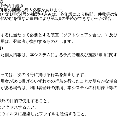
認
び予約手続き
、所定の期間に行う必要があります。
約と第1項第4号の抽選申込みは、各施設により時間、件数等の
他やむを得ない事由により第1項の手続ができなかった場合 
用するに当たって必要とする装置（ソフトウェアを含む。）及
費用は、登録者が負担するものとします。
的）
した個人情報は、本システムによる予約管理及び施設利用に関
たっては、次の各号に掲げる行為を禁止します。
利用者が次に掲げるいずれかの行為を行ったことが明らかな場
由がある場合は、利用者登録の抹消、本システムの利用停止等
約以外の目的で使用すること。
正にアクセスすること。
意にウィルスに感染したファイルを送信すること。