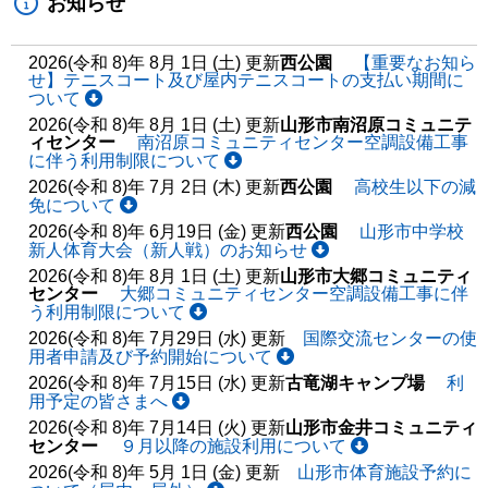
お知らせ
2026(令和 8)年 8月 1日 (土) 更新
西公園
【重要なお知ら
せ】テニスコート及び屋内テニスコートの支払い期間に
ついて
2026(令和 8)年 8月 1日 (土) 更新
山形市南沼原コミュニテ
ィセンター
南沼原コミュニティセンター空調設備工事
に伴う利用制限について
2026(令和 8)年 7月 2日 (木) 更新
西公園
高校生以下の減
免について
2026(令和 8)年 6月19日 (金) 更新
西公園
山形市中学校
新人体育大会（新人戦）のお知らせ
2026(令和 8)年 8月 1日 (土) 更新
山形市大郷コミュニティ
センター
大郷コミュニティセンター空調設備工事に伴
う利用制限について
2026(令和 8)年 7月29日 (水) 更新
国際交流センターの使
用者申請及び予約開始について
2026(令和 8)年 7月15日 (水) 更新
古竜湖キャンプ場
利
用予定の皆さまへ
2026(令和 8)年 7月14日 (火) 更新
山形市金井コミュニティ
センター
９月以降の施設利用について
2026(令和 8)年 5月 1日 (金) 更新
山形市体育施設予約に